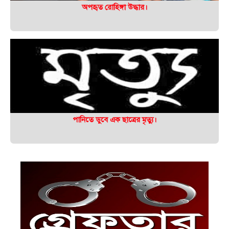
অপহৃত রোহিঙ্গা উদ্ধার।
পানিতে ডুবে এক ছাত্রের মৃত্যু।