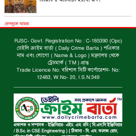
অপহৃত রোহিঙ্গা উদ্ধার।
ফেসবুকে আমরা
RJSC- Govt. Registration No : C-185390 (Opc)
ডেইলি ক্রাইম বার্তা ( Daily Crime Barta ) পএিকার
পানিতে ডুবে এক ছাত্রের মৃত্যু।
নাম এবং লোগো ( Name & Logo ) মন্ত্রণালয় থেকে
ট্রেডমার্ক ( TM ) প্রাপ্ত
Trade Licence No: বরিশাল সিটি কর্পোরেশন- No:
ঝুলন্ত মরদেহ উদ্ধার।
12483, W.No- 20, I.S.N:349
অবৈধ ঘের নির্মাণে আটক।
একজন সড়ক দুর্ঘটনায় নিহত ও দুইজন আহত।
প্রকাশক ও সম্পাদক - ইঞ্জিনিয়ার- এইচ. এম. রনি ( বি.এস.সি ইঞ্জিনিয়ার
/ B.Sc. in CSE Engineering ) { ঠিকানা - বি. এম. কলেজ রোড,