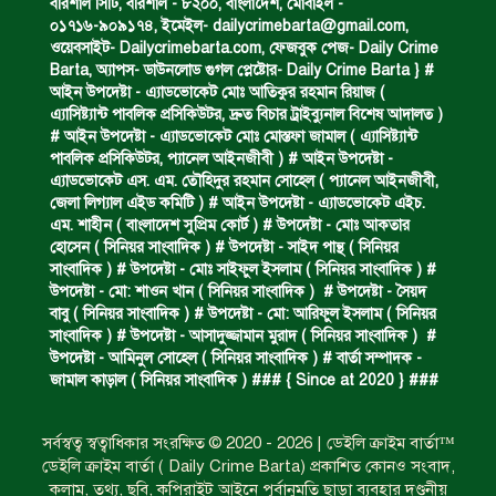
বরিশাল সিটি, বরিশাল - ৮২০০, বাংলাদেশ, মোবাইল -
০১৭১৬-৯০৯১৭৪, ইমেইল-
dailycrimebarta@gmail.com
,
ডাকাত দলের সদস্য গ্রেফতার।
ওয়েবসাইট- Dailycrimebarta.com, ফেজবুক পেজ- Daily Crime
Barta, অ‍্যাপস- ডাউনলোড গুগল প্লেষ্টোর- Daily Crime Barta } #
আইন উপদেষ্টা - এ্যাডভোকেট মোঃ আতিকুর রহমান রিয়াজ (
এ‍্যাসিষ্ট‍্যান্ট পাবলিক প্রসিকিউটর, দ্রুত বিচার ট্রাইব্যুনাল বিশেষ আদালত )
ঝুলন্ত মরদেহ উদ্ধার।
# আইন উপদেষ্টা - এ্যাডভোকেট মোঃ মোস্তফা জামাল ( এ‍্যাসিষ্ট‍্যান্ট
পাবলিক প্রসিকিউটর, প‍্যানেল আইনজীবী ) # আইন উপদেষ্টা -
এ্যাডভোকেট এস. এম. তৌহিদুর রহমান সোহেল ( প‍্যানেল আইনজীবী,
জেলা লিগ্যাল এইড কমিটি ) # আইন উপদেষ্টা - এ্যাডভোকেট এইচ.
প্রধান আসামির মৃত্যুদণ্ড।
এম. শাহীন ( বাংলাদেশ সুপ্রিম কোর্ট ) # উপদেষ্টা - মোঃ আকতার
হোসেন ( সিনিয়র সাংবাদিক ) # উপদেষ্টা - সাইদ পান্থ ( সিনিয়র
সাংবাদিক ) # উপদেষ্টা - মোঃ সাইফুল ইসলাম ( সিনিয়র সাংবাদিক ) #
উপদেষ্টা - মো: শাওন খান ( সিনিয়র সাংবাদিক ) # উপদেষ্টা - সৈয়দ
গ্রেফতারের দাবিতে মানববন্ধন ও বিক্ষোভ।
বাবু ( সিনিয়র সাংবাদিক ) # উপদেষ্টা - মো: আরিফুল ইসলাম ( সিনিয়র
সাংবাদিক ) # উপদেষ্টা - আসাদুজ্জামান মুরাদ ( সিনিয়র সাংবাদিক ) #
উপদেষ্টা - আমিনুল সোহেল ( সিনিয়র সাংবাদিক ) # বার্তা সম্পাদক -
জামাল কাড়াল ( সিনিয়র সাংবাদিক ) ### { Since at 2020 } ###
কারেন্ট জাল জব্দ এবং ধ্বংস।
সর্বস্বত্ব স্বত্বাধিকার সংরক্ষিত © 2020 - 2026 | ডেইলি ক্রাইম বার্তা™
ডেইলি ক্রাইম বার্তা ( Daily Crime Barta) প্রকাশিত কোনও সংবাদ,
গাঁজা চাষে গ্রেফতার।
কলাম, তথ্য, ছবি, কপিরাইট আইনে পূর্বানুমতি ছাড়া ব্যবহার দণ্ডনীয়