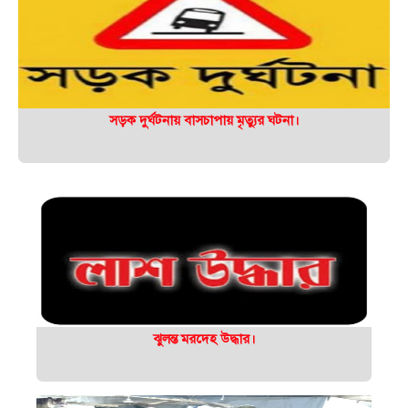
সড়ক দুর্ঘটনায় বাসচাপায় মৃত্যুর ঘটনা।
ঝুলন্ত মরদেহ উদ্ধার।