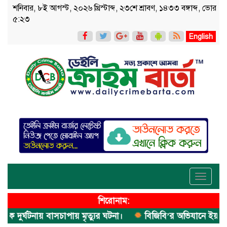
শনিবার, ৮ই আগস্ট, ২০২৬ খ্রিস্টাব্দ, ২৩শে শ্রাবণ, ১৪৩৩ বঙ্গাব্দ, ভোর
৫:২৩
English
Toggle
navigati
শিরোনাম:
ুর্ঘটনায় বাসচাপায় মৃত্যুর ঘটনা।
বিজিবি’র অভিযানে ইয়াবা জব্দ