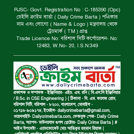
RJSC- Govt. Registration No : C-185390 (Opc)
ডেইলি ক্রাইম বার্তা ( Daily Crime Barta ) পএিকার
সড়ক দুর্ঘটনায় বাসচাপায় মৃত্যুর ঘটনা।
নাম এবং লোগো ( Name & Logo ) মন্ত্রণালয় থেকে
ট্রেডমার্ক ( TM ) প্রাপ্ত
Trade Licence No: বরিশাল সিটি কর্পোরেশন- No:
বিজিবি’র অভিযানে ইয়াবা জব্দ।
12483, W.No- 20, I.S.N:349
অপহৃত রোহিঙ্গা উদ্ধার।
পানিতে ডুবে এক ছাত্রের মৃত্যু।
প্রকাশক ও সম্পাদক - ইঞ্জিনিয়ার- এইচ. এম. রনি ( বি.এস.সি ইঞ্জিনিয়ার
/ B.Sc. in CSE Engineering ) { ঠিকানা - বি. এম. কলেজ রোড,
বরিশাল সিটি, বরিশাল - ৮২০০, বাংলাদেশ, মোবাইল -
০১৭১৬-৯০৯১৭৪, ইমেইল-
dailycrimebarta@gmail.com
,
ঝুলন্ত মরদেহ উদ্ধার।
ওয়েবসাইট- Dailycrimebarta.com, ফেজবুক পেজ- Daily Crime
Barta, অ‍্যাপস- ডাউনলোড গুগল প্লেষ্টোর- Daily Crime Barta } #
আইন উপদেষ্টা - এ্যাডভোকেট মোঃ আতিকুর রহমান রিয়াজ (