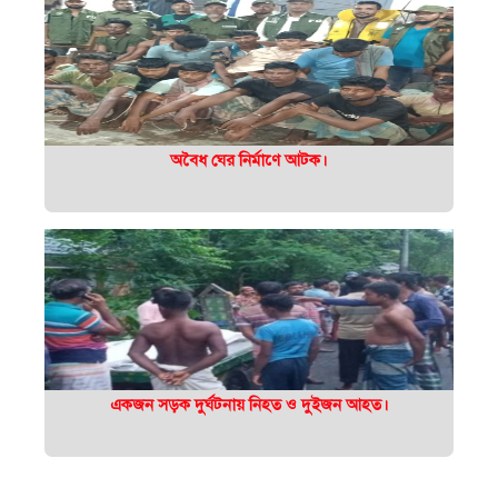
অবৈধ ঘের নির্মাণে আটক।
একজন সড়ক দুর্ঘটনায় নিহত ও দুইজন আহত।