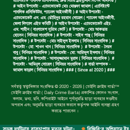
এ‍্যাসিষ্ট‍্যান্ট পাবলিক প্রসিকিউটর, দ্রুত বিচার ট্রাইব্যুনাল বিশেষ আদালত )
অবৈধ ঘের নির্মাণে আটক।
# আইন উপদেষ্টা - এ্যাডভোকেট মোঃ মোস্তফা জামাল ( এ‍্যাসিষ্ট‍্যান্ট
পাবলিক প্রসিকিউটর, প‍্যানেল আইনজীবী ) # আইন উপদেষ্টা -
এ্যাডভোকেট এস. এম. তৌহিদুর রহমান সোহেল ( প‍্যানেল আইনজীবী,
জেলা লিগ্যাল এইড কমিটি ) # আইন উপদেষ্টা - এ্যাডভোকেট এইচ.
একজন সড়ক দুর্ঘটনায় নিহত ও দুইজন আহত।
এম. শাহীন ( বাংলাদেশ সুপ্রিম কোর্ট ) # উপদেষ্টা - মোঃ আকতার
হোসেন ( সিনিয়র সাংবাদিক ) # উপদেষ্টা - সাইদ পান্থ ( সিনিয়র
সাংবাদিক ) # উপদেষ্টা - মোঃ সাইফুল ইসলাম ( সিনিয়র সাংবাদিক ) #
উপদেষ্টা - মো: শাওন খান ( সিনিয়র সাংবাদিক ) # উপদেষ্টা - সৈয়দ
ডাকাত দলের সদস্য গ্রেফতার।
বাবু ( সিনিয়র সাংবাদিক ) # উপদেষ্টা - মো: আরিফুল ইসলাম ( সিনিয়র
সাংবাদিক ) # উপদেষ্টা - আসাদুজ্জামান মুরাদ ( সিনিয়র সাংবাদিক ) #
উপদেষ্টা - আমিনুল সোহেল ( সিনিয়র সাংবাদিক ) # বার্তা সম্পাদক -
জামাল কাড়াল ( সিনিয়র সাংবাদিক ) ### { Since at 2020 } ###
ঝুলন্ত মরদেহ উদ্ধার।
সর্বস্বত্ব স্বত্বাধিকার সংরক্ষিত © 2020 - 2026 | ডেইলি ক্রাইম বার্তা™
ডেইলি ক্রাইম বার্তা ( Daily Crime Barta) প্রকাশিত কোনও সংবাদ,
প্রধান আসামির মৃত্যুদণ্ড।
কলাম, তথ্য, ছবি, কপিরাইট আইনে পূর্বানুমতি ছাড়া ব্যবহার দণ্ডনীয়
অপরাধ এবং অনুমতি ছাড়া ব্যবহার করলে কর্তৃপক্ষ আইনি ব্যবস্থা গ্রহণ
করতে পারবেন ।
গ্রেফতারের দাবিতে মানববন্ধন ও বিক্ষোভ।
 দুর্ঘটনায় বাসচাপায় মৃত্যুর ঘটনা।
বিজিবি’র অভিযানে ইয়াবা জব