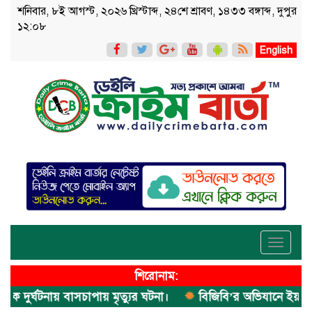
শনিবার, ৮ই আগস্ট, ২০২৬ খ্রিস্টাব্দ, ২৪শে শ্রাবণ, ১৪৩৩ বঙ্গাব্দ, দুপুর
১২:০৮
English
Toggle
navigati
শিরোনাম:
ুর্ঘটনায় বাসচাপায় মৃত্যুর ঘটনা।
বিজিবি’র অভিযানে ইয়াবা জব্দ