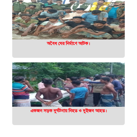
অবৈধ ঘের নির্মাণে আটক।
একজন সড়ক দুর্ঘটনায় নিহত ও দুইজন আহত।