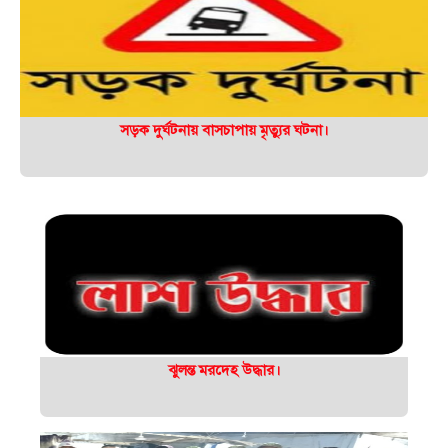
সড়ক দুর্ঘটনায় বাসচাপায় মৃত্যুর ঘটনা।
ঝুলন্ত মরদেহ উদ্ধার।