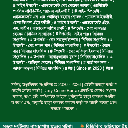
অবৈধ ঘের নির্মাণে আটক।
# আইন উপদেষ্টা - এ্যাডভোকেট মোঃ মোস্তফা জামাল ( এ‍্যাসিষ্ট‍্যান্ট
পাবলিক প্রসিকিউটর, প‍্যানেল আইনজীবী ) # আইন উপদেষ্টা -
এ্যাডভোকেট এস. এম. তৌহিদুর রহমান সোহেল ( প‍্যানেল আইনজীবী,
জেলা লিগ্যাল এইড কমিটি ) # আইন উপদেষ্টা - এ্যাডভোকেট এইচ.
একজন সড়ক দুর্ঘটনায় নিহত ও দুইজন আহত।
এম. শাহীন ( বাংলাদেশ সুপ্রিম কোর্ট ) # উপদেষ্টা - মোঃ আকতার
হোসেন ( সিনিয়র সাংবাদিক ) # উপদেষ্টা - সাইদ পান্থ ( সিনিয়র
সাংবাদিক ) # উপদেষ্টা - মোঃ সাইফুল ইসলাম ( সিনিয়র সাংবাদিক ) #
উপদেষ্টা - মো: শাওন খান ( সিনিয়র সাংবাদিক ) # উপদেষ্টা - সৈয়দ
ডাকাত দলের সদস্য গ্রেফতার।
বাবু ( সিনিয়র সাংবাদিক ) # উপদেষ্টা - মো: আরিফুল ইসলাম ( সিনিয়র
সাংবাদিক ) # উপদেষ্টা - আসাদুজ্জামান মুরাদ ( সিনিয়র সাংবাদিক ) #
উপদেষ্টা - আমিনুল সোহেল ( সিনিয়র সাংবাদিক ) # বার্তা সম্পাদক -
জামাল কাড়াল ( সিনিয়র সাংবাদিক ) ### { Since at 2020 } ###
ঝুলন্ত মরদেহ উদ্ধার।
সর্বস্বত্ব স্বত্বাধিকার সংরক্ষিত © 2020 - 2026 | ডেইলি ক্রাইম বার্তা™
ডেইলি ক্রাইম বার্তা ( Daily Crime Barta) প্রকাশিত কোনও সংবাদ,
প্রধান আসামির মৃত্যুদণ্ড।
কলাম, তথ্য, ছবি, কপিরাইট আইনে পূর্বানুমতি ছাড়া ব্যবহার দণ্ডনীয়
অপরাধ এবং অনুমতি ছাড়া ব্যবহার করলে কর্তৃপক্ষ আইনি ব্যবস্থা গ্রহণ
করতে পারবেন ।
গ্রেফতারের দাবিতে মানববন্ধন ও বিক্ষোভ।
 দুর্ঘটনায় বাসচাপায় মৃত্যুর ঘটনা।
বিজিবি’র অভিযানে ইয়াবা জব