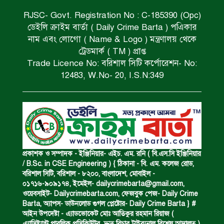
RJSC- Govt. Registration No : C-185390 (Opc)
ডেইলি ক্রাইম বার্তা ( Daily Crime Barta ) পএিকার
সড়ক দুর্ঘটনায় বাসচাপায় মৃত্যুর ঘটনা।
নাম এবং লোগো ( Name & Logo ) মন্ত্রণালয় থেকে
ট্রেডমার্ক ( TM ) প্রাপ্ত
Trade Licence No: বরিশাল সিটি কর্পোরেশন- No:
বিজিবি’র অভিযানে ইয়াবা জব্দ।
12483, W.No- 20, I.S.N:349
অপহৃত রোহিঙ্গা উদ্ধার।
পানিতে ডুবে এক ছাত্রের মৃত্যু।
প্রকাশক ও সম্পাদক - ইঞ্জিনিয়ার- এইচ. এম. রনি ( বি.এস.সি ইঞ্জিনিয়ার
/ B.Sc. in CSE Engineering ) { ঠিকানা - বি. এম. কলেজ রোড,
বরিশাল সিটি, বরিশাল - ৮২০০, বাংলাদেশ, মোবাইল -
০১৭১৬-৯০৯১৭৪, ইমেইল-
dailycrimebarta@gmail.com
,
ঝুলন্ত মরদেহ উদ্ধার।
ওয়েবসাইট- Dailycrimebarta.com, ফেজবুক পেজ- Daily Crime
Barta, অ‍্যাপস- ডাউনলোড গুগল প্লেষ্টোর- Daily Crime Barta } #
আইন উপদেষ্টা - এ্যাডভোকেট মোঃ আতিকুর রহমান রিয়াজ (
এ‍্যাসিষ্ট‍্যান্ট পাবলিক প্রসিকিউটর, দ্রুত বিচার ট্রাইব্যুনাল বিশেষ আদালত )